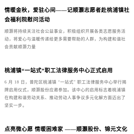
情暖金秋，爱驻心间——记顺灏志愿者赴桃浦镇社
会福利院慰问活动
在
5
型
顺灏将持续关注社会公益事业，积极组织开展各类志愿服务活
精
主
动，将爱心与温暖传递给更多需要帮助的人群，为构建和谐社
弘
副
会贡献顺灏力量
，
桃浦镇“一站式”职工法律服务中心正式启用​
会
2
6 月 18 日，普陀区桃浦镇 “一站式” 职工法律服务中心举行揭
祝
牌启用仪式，顺灏股份应邀参加。该中心的启用标志着桃浦镇
创
在构建和谐劳动关系、推动劳动人事争议多元化解方面迈出了
书
坚实一步。
区
“
顺
点亮微心愿 情暖困难家 ——顺灏股份、锦元文化
及