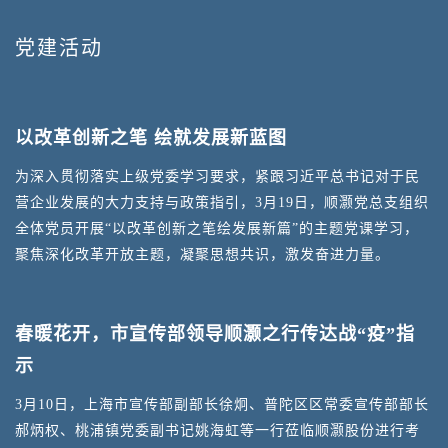
党建活动
等
以改革创新之笔 绘就发展新蓝图
为深入贯彻落实上级党委学习要求，紧跟习近平总书记对于民
营企业发展的大力支持与政策指引，3月19日，顺灏党总支组织
积
全体党员开展“以改革创新之笔绘发展新篇”的主题党课学习，
国
开
聚焦深化改革开放主题，凝聚思想共识，激发奋进力量。
职
春暖花开，市宣传部领导顺灏之行传达战“疫”指
9
示
察
3月10日，上海市宣传部副部长徐炯、普陀区区常委宣传部部长
份
郝炳权、桃浦镇党委副书记姚海虹等一行莅临顺灏股份进行考