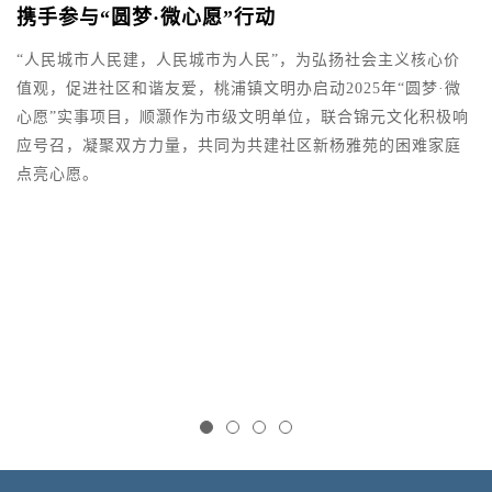
携手参与“圆梦·微心愿”行动
、
“人民城市人民建，人民城市为人民”，为弘扬社会主义核心价
1
值观，促进社区和谐友爱，桃浦镇文明办启动2025年“圆梦·微
1
心愿”实事项目，顺灏作为市级文明单位，联合锦元文化积极响
海
应号召，凝聚双方力量，共同为共建社区新杨雅苑的困难家庭
日
点亮心愿。