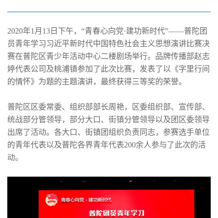
创造祖国无限可能
2020年1月13日下午，“青春心向党·建功新时代”——普陀团
员青年学习习近平新时代中国特色社会主义思想演讲比赛决
赛在普陀区青少年活动中心二楼剧场举行。品牌传播部赵志
婷代表公司及桃浦镇参加了此次比赛，发表了以《字里行间
的情怀》为题的主题演讲，最终获得三等奖的荣誉。
普陀区区委常委、组织部部长周艳，区委组织部、宣传部、
统战部分管领导，部分大口、街镇分管领导以及团区委领导
出席了活动。各大口、街镇团组织负责同志，参赛选手单位
的青年代表以及普陀各界青年代表200余人参与了此次的活
动。