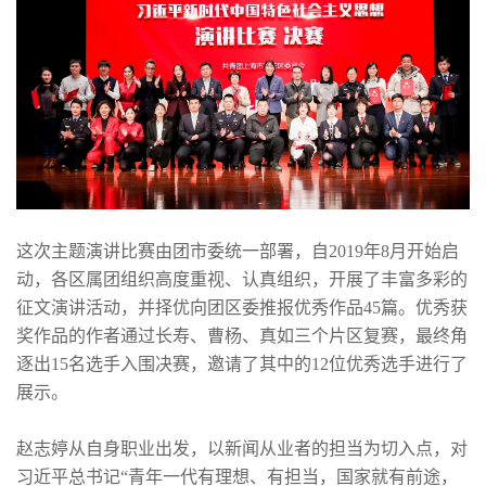
这次主题演讲比赛由团市委统一部署，自2019年8月开始启
动，各区属团组织高度重视、认真组织，开展了丰富多彩的
征文演讲活动，并择优向团区委推报优秀作品45篇。优秀获
奖作品的作者通过长寿、曹杨、真如三个片区复赛，最终角
逐出15名选手入围决赛，邀请了其中的12位优秀选手进行了
展示。
赵志婷从自身职业出发，以新闻从业者的担当为切入点，对
习近平总书记“青年一代有理想、有担当，国家就有前途，