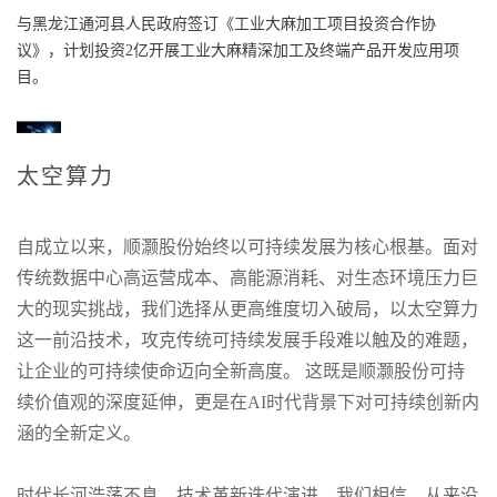
与黑龙江通河县人民政府签订《工业大麻加工项目投资合作协
议》，计划投资2亿开展工业大麻精深加工及终端产品开发应用项
目。
2019.06.24
太空算力
增资上海红池，入股航天乌江，与云南喜科签订《合作协议》。
自成立以来，顺灏股份始终以可持续发展为核心根基。面对
传统数据中心高运营成本、高能源消耗、对生态环境压力巨
大的现实挑战，我们选择从更高维度切入破局，以太空算力
这一前沿技术，攻克传统可持续发展手段难以触及的难题，
让企业的可持续使命迈向全新高度。 这既是顺灏股份可持
续价值观的深度延伸，更是在AI时代背景下对可持续创新内
涵的全新定义。
时代长河浩荡不息，技术革新迭代演进。我们相信，从来没