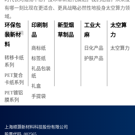
有哪一刻比现在更适合、更具战略必然性地投身太空算力领
域。
环保包
印刷制
新型烟
工业大
太空算
查看详情
装新材
品
草制品
麻
力
料
商标纸
日化产品
太空算力
转移卡纸
标签纸
护肤产品
系列
礼品包装
PET复合
纸
卡纸系列
礼盒
PET镀铝
手提袋
膜系列
上海顺灏新材料科技股份有限公司
股票代码 002565