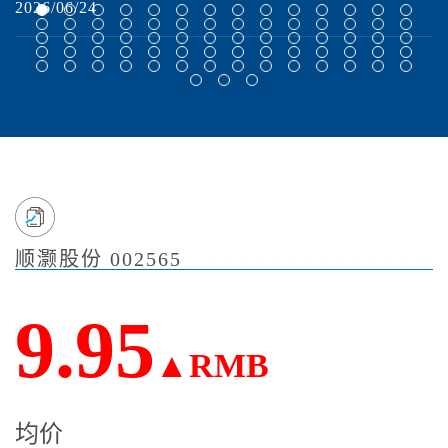
2026/06/24
2
顺灏股份 002565
9.95
▲RMB
均价