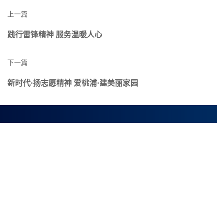
上一篇
践行雷锋精神 服务温暖人心
下一篇
新时代·扬志愿精神 爱桃浦·建美丽家园
上海顺灏新材料科技股份有限公司
股票代码 002565
上海市普陀区真陈路200号
+86-21-66959697
©2016-2017 All Rights Reserved
版权所有：顺灏股份
沪ICP备17007068号-2
沪公网安备 31010702006575号