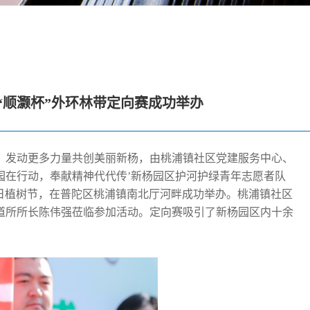
 “顺灏杯”外环林带定向赛成功举办
，发动更多力量共创美丽新杨，由桃浦镇社区党建服务中心、
护园在行动，奉献精神代代传’新杨园区护河护绿青年志愿者队
2日植树节，在普陀区桃浦镇南北厅河畔成功举办。桃浦镇社区
道所所长陈伟强莅临参加活动。定向赛吸引了新杨园区内十余